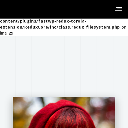
Warning
: Creating default object from empty value in
/home/clients/5a404283c670a8ebc243a45b6997f851/Sites
content/plugins/fastwp-redux-torola-
extension/ReduxCore/inc/class.redux_filesystem.php
on
line
29